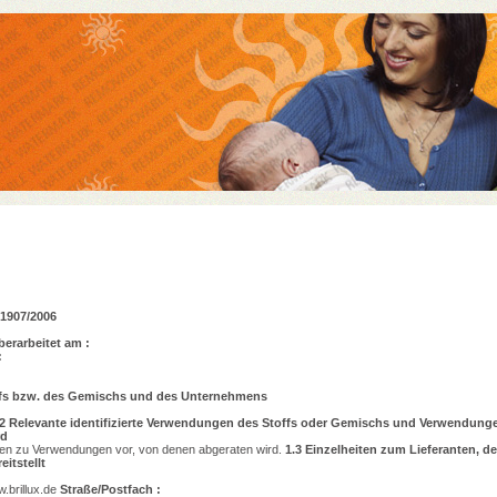
1907/2006
berarbeitet am :
:
fs bzw. des Gemischs und des Unternehmens
2
Relevante identifizierte Verwendungen des Stoffs oder Gemischs und Verwendung
rd
onen zu Verwendungen vor, von denen abgeraten wird.
1.3
Einzelheiten zum Lieferanten, de
eitstellt
.brillux.de
Straße/Postfach :