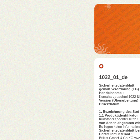
1022_01_de
Sicherheitsdatenblatt
gemäß Verordnung (EG) 
Handelsname :
Kunstharzspachtel 1022
Ü
Version (Überarbeitung) 
Druckdatum :
1.
Bezeichnung des Stof
1.1
Produktidentifikator
Kunstharzspachtel 1022
1.
von denen abgeraten wi
Es liegen keine Informati
Sicherheitsdatenblatt ber
Hersteller/Lieferant :
Brillux GmbH & Co KG www