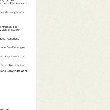
1; CAS-Nr. :
ührten Gefahrenhinweise
omit die Vorgaben der
entfernen. Bei
nzeichnungsetikett
tand: Künstliche
el oder Verdünnungen
asser spülen oder mit
tlichen Rat einholen
n
liche Soforthilfe oder
hmittel