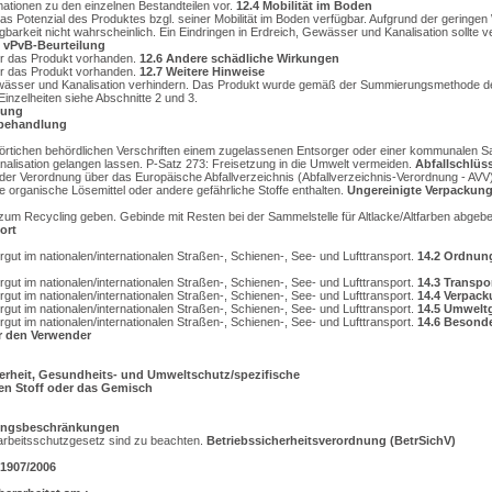
mationen zu den einzelnen Bestandteilen vor.
12.4
Mobilität im Boden
as Potenzial des Produktes bzgl. seiner Mobilität im Boden verfügbar. Aufgrund der geringen
gbarkeit nicht wahrscheinlich. Ein Eindringen in Erdreich, Gewässer und Kanalisation sollte 
 vPvB-Beurteilung
er das Produkt vorhanden.
12.6
Andere schädliche Wirkungen
er das Produkt vorhanden.
12.7
Weitere Hinweise
Gewässer und Kanalisation verhindern. Das Produkt wurde gemäß der Summierungsmethode 
inzelheiten siehe Abschnitte 2 und 3.
gung
lbehandlung
 örtichen behördlichen Verschriften einem zugelassenen Entsorger oder einer kommunalen S
alisation gelangen lassen. P-Satz 273: Freisetzung in die Umwelt vermeiden.
Abfallschlüss
der Verordnung über das Europäische Abfallverzeichnis (Abfallverzeichnis-Verordnung - AVV):
e organische Lösemittel oder andere gefährliche Stoffe enthalten.
Ungereinigte Verpackun
zum Recycling geben. Gebinde mit Resten bei der Sammelstelle für Altlacke/Altfarben abgebe
ort
gut im nationalen/internationalen Straßen-, Schienen-, See- und Lufttransport.
14.2
Ordnun
gut im nationalen/internationalen Straßen-, Schienen-, See- und Lufttransport.
14.3
Transpo
gut im nationalen/internationalen Straßen-, Schienen-, See- und Lufttransport.
14.4
Verpack
gut im nationalen/internationalen Straßen-, Schienen-, See- und Lufttransport.
14.5
Umweltg
gut im nationalen/internationalen Straßen-, Schienen-, See- und Lufttransport.
14.6
Besonde
 den Verwender
herheit, Gesundheits- und Umweltschutz/spezifische
den Stoff oder das Gemisch
gungsbeschränkungen
rbeitsschutzgesetz sind zu beachten.
Betriebssicherheitsverordnung (BetrSichV)
1907/2006