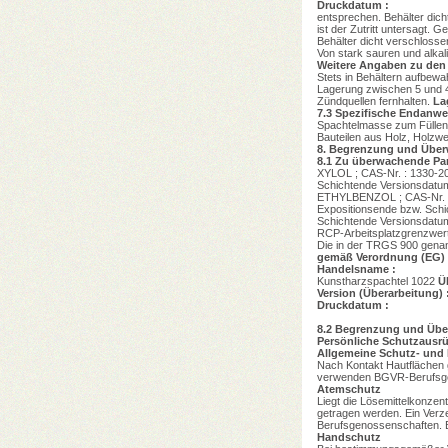
Druckdatum :
entsprechen. Behälter dich
ist der Zutritt untersagt. 
Behälter dicht verschlosse
Von stark sauren und alkal
Weitere Angaben zu den
Stets in Behältern aufbewa
Lagerung zwischen 5 und 40
Zündquellen fernhalten.
La
7.3
Spezifische Endanw
Spachtelmasse zum Füllen 
Bauteilen aus Holz, Holzwe
8.
Begrenzung und Überw
8.1
Zu überwachende Pa
XYLOL ; CAS-Nr. : 1330-20-7
Schichtende Versionsdatum 
ETHYLBENZOL ; CAS-Nr. : 10
Expositionsende bzw. Schic
Schichtende Versionsdatum
RCP-Arbeitsplatzgrenzwert
Die in der TRGS 900 gena
gemäß Verordnung (EG) 
Handelsname :
Kunstharzspachtel 1022
Ü
Version (Überarbeitung) 
Druckdatum :
8.2
Begrenzung und Übe
Persönliche Schutzausr
Allgemeine Schutz- un
Nach Kontakt Hautflächen g
verwenden BGVR-Berufsgen
Atemschutz
Liegt die Lösemittelkonze
getragen werden. Ein Verze
Berufsgenossenschaften. Be
Handschutz