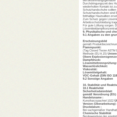
Bei bestimmungsgemäßer Ve
Durchdringungszeit des Ha
wiederholten Kontakt ist z
Schutzhandschuhe sollten 
Schutzhandschuhen sind B
fetthaltige Hautsalben ers
Zum Schutz gegen Lösemitte
Arbeitsschutzkleidung tra
Für gute Lüftung sorgen. Di
Lösemitteldampfkonzentrat
9.
Physikalische und ch
9.1
Angaben zu den grun
Erscheinungsbild
gemäß Produktbezeichnung
Flammpunkt:
(Tag Closed Tester ASTM
Methode (EU A.15)
Untere
Obere Explosionsgrenze
Dampfdruck:
Lösemitteltrennprüfung:
Wasserlöslichkeit:
Viskosität:
Lösemittelgehalt:
VOC-Gehalt (DIN ISO 118
9.2
Sonstige Angaben
10.
Stabilität und Reaktiv
10.1
Reaktivität
Sicherheitsdatenblatt
gemäß Verordnung (EG) 
Handelsname :
Kunstharzspachtel 1022
Ü
Version (Überarbeitung) 
Druckdatum :
Bei sachgemäßer Handhabun
Chemische Stabilität
Bei Anwendung der empfohl