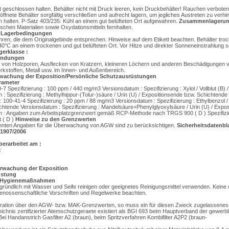
t geschlossen halten. Behälter nicht mit Druck leeren, kein Druckbehälter! Rauchen verbot
Geöffnete Behälter sorgfältig verschließen und aufrecht lagern, um jegliches Austreten zu verhi
n halten. P-Satz 403/235: Kühl an einem gut belüfteten Ort aufgewahren.
Zusammenlagerun
ischen Materialien sowie Oxydationsmitteln fernhalten.
 Lagerbedingungen
hren, die dem Originalgebinde entsprechen. Hinweise auf dem Etikett beachten. Behälter troc
°C an einem trockenen und gut belüfteten Ort. Vor Hitze und direkter Sonneneinstrahlung 
gerklasse :
endungen
von Holzporen, Ausflecken von Kratzern, kleineren Löchern und anderen Beschädigungen v
rkstoffen, Metall usw. im Innen- und Außenbereich.
achung der Exposition/Persönliche Schutzausrüstungen
rameter
 Spezifizierung : 100 ppm / 440 mg/m3 Versionsdatum : Spezifizierung : Xylol / Vollblut (B) 
: Spezifizierung : Methylhippur-(Tolur-)säure / Urin (U) / Expositionsende bzw. Schichtende
0-41-4 Spezifizierung : 20 ppm / 88 mg/m3 Versionsdatum : Spezifizierung : Ethylbenzol / Vo
htende Versionsdatum : Spezifizierung : Mandelsäure+Phenylglyoxylsäure / Urin (U) / Expos
 : Angaben zum Arbeitsplatzgrenzwert gemäß RCP-Methode nach TRGS 900 ( D ) Spezifizie
 ( D )
Hinweise zu den Grenzwerten
nnten Angaben für die Überwachung von AGW sind zu berücksichtigen.
Sicherheitsdatenbla
1907/2006
berarbeitet am :
:
rwachung der Exposition
üstung
d Hygienemaßnahmen
ründlich mit Wasser und Seife reinigen oder geeignetes Reinigungsmittel verwenden. Keine 
ossenschaftliche Vorschriften und Regelwerke beachten.
ntration über den AGW- bzw. MAK-Grenzwerten, so muss ein für diesen Zweck zugelassenes
ichnis zertifizierter Atemschutzgeraete existiert als BGI 693 beim Hauptverband der gewerbl
i Handanstrich Gasfilter A2 (braun), beim Spritzverfahren Kombifilter A2P2 (braun-