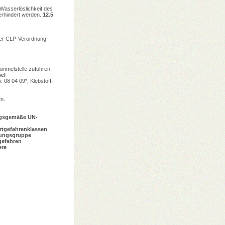
 Wasserlöslichkeit des
verhindert werden.
12.5
der CLP-Verordnung
ammelstelle zuführen.
el
 08 04 09*, Klebstoff-
g
n.
gsgemäße UN-
rtgefahrenklassen
ungsgruppe
efahren
re