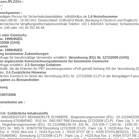
Kenn./PLZ/Ort :
 :
 :
rechpartner :
ndigen Person für Sicherheitsdatenblätter:
sdb@brillux.de
1.4
Notrufnummer
ten (08:00 - 15:00 Uhr): Deutschland: (Giftnotruf Berlin, Beratung in Deutsch und Englisch) 
erreichische Vergiftungsinformationszentrale Telefon: +43 1 4064343. Schweiz: Schweizeri
n: 145 oder +41 44 251 66 66.
fs oder Gemischs
zw. 1999/45/EG
2/2008 (GHS)
ente
zw. 1999/45/EG
ng bestimmter Zubereitungen
Anfrage für berufsmäßige Verwender erhältlich.
Verordnung (EG) Nr. 1272/2008 (GHS)
 für ergänzende Kennzeichnungselemente für bestimmte Gemische
frage erhältlich.
2.3
Sonstige Gefahren
Stoffe, die die Kriterien für PBT beziehungsweise vPvB gemäß Anhang XIII der Verordnung (
len.
2.4
Zusätzliche Hinweise
rliches Gemisch im Sinne der Verordnung (EG) Nr. 1272/2008 (CLP) in der letztgültigen Fass
aben zu Bestandteilen
erung
1907/2006
berarbeitet am :
:
üllt.
Gefährliche Inhaltsstoffe
WASSERSTOFF BEHANDELTE SCHWERE ; Registrierungsnummer (EG) : 01-2119463258-33
instufung 67/548/EWG : R10 Xn ; R65 R67 R66 Einstufung 1272/2008 (CLP) : Flam. Liq. 3 ; H
Registrierungsnummer (EG) : 01-2119486136-34 ; EG-Nr. : 215-535-7; CAS-Nr. : 1330-20-
/21 Xn ; R65 Xi ; R36/37/38 Einstufung 1272/2008 (CLP) : Flam. Liq. 3 ; H226 Asp.Tox. 1 ;
Tox. 4 ; H332 Skin Irrit. 2 ; H315 Eye Irrit. 2 ; H319 STOT SE 3 ; H335 ETHYLBENZOL ; EG-
67/548/EWG : Einstufung 1272/2008 (CLP) : Flam. Liq. 2 ; H225 Asp.Tox. 1 ; H304 STOT RE 2