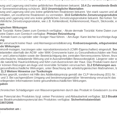
ng und Lagerung sind keine gefährlichen Reaktionen bekannt.
10.4
Zu vermeidende Bed
ter Sonneneinstrahlung schützen.
10.5
Unverträgliche Materialien
g und Lagerung sind uns keine gefährlichen Reaktionen bekannt. Von stark sauren und alk
ernhalten, um exotherme Reaktionen zu vermeiden.
10.6
Gefährliche Zersetzungsprodukt
ng und Lagerung sind uns keine gefährlichen Zersetzungsprodukte bekannt. Bei hohen Te
efährliche Zersetzungsprodukte, wie z.B. Kohlendioxid, Kohlenmonoxid, Rauch, Stickoxide, e
ben
ogischen Wirkungen
rale Toxizität: Keine Daten zum Gemisch verfügbar; - Akute dermale Toxizität: Keine Daten z
: Keine Daten zum Gemisch verfügbar.
Primäre Reizwirkung
r Kontakt kann zu spröder oder rissiger Haut führen. - Am Auge: Kann leichte kurzfristige 
rung
ukt verursacht keine Haut- und Atemwegssensibilisierung.
Krebserzeugende, erbgutverän
nde Wirkungen
Keimzell-mutagen, karzinogen oder reproduktionstoxisch (CMR-Eigenschaften) eingestuft.
So
telanteilen oberhalb der AGW- oder MAK-Grenzwerte kann zu Gesundheitsschäden wie Reiz
- und Leberschäden sowie der Beeinträchtigung des zentralen Nervensystems führen. Anz
kelschwäche, betäubende Wirkung und in Ausnahmefällen Bewusstlosigkeit. Längerer oder wi
 die natürliche Hautrückfettung und führt zum Austrocknen der Haut. Das Produkt kann durch
zer können Reizungen am Auge und reversible Schäden verursachen.
11.2
Erfahrungen aus 
d gesundheitsschädliche Wirkungen, unter Beachtung der arbeitshygienischen Maßnahmen,
.
11.3
Weitere Hinweise zur Toxikologie
olches geprüft, sondern mit Hilfe des Additivitätsprinzip gemäß der CLP-Verordnung (EG) Nr. 
el 2 und 3. Bei sachgemäßem Umgang und bestimmungsgemäßer Verwendung verursacht das 
orliegenden Informationen keine gesundheitsschädlichen Wirkungen.
gaben
r chronischen Schädigungen von Wasserorganismen durch das Produkt in Gewässern zu erw
as Potenzial des Produktes bzgl. seiner Persistenz und Abbaubarkeit verfügbar.
12.3
Bioakk
das Bioakkumulationspotenzial des Produktes verfügbar.
Sicherheitsdatenblatt
1907/2006
berarbeitet am :
: