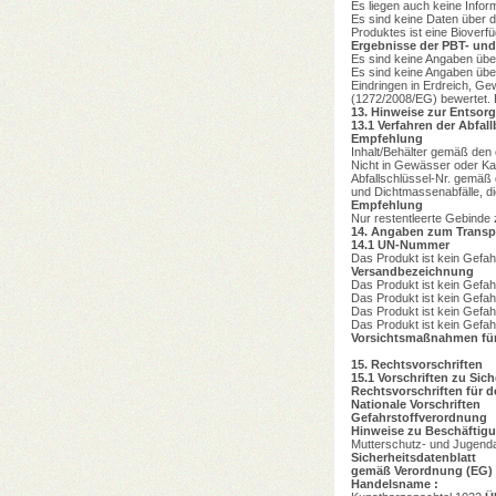
Es liegen auch keine Infor
Es sind keine Daten über d
Produktes ist eine Bioverfü
Ergebnisse der PBT- und
Es sind keine Angaben üb
Es sind keine Angaben üb
Eindringen in Erdreich, 
(1272/2008/EG) bewertet. E
13.
Hinweise zur Entsor
13.1
Verfahren der Abfal
Empfehlung
Inhalt/Behälter gemäß den
Nicht in Gewässer oder Kan
Abfallschlüssel-Nr. gemäß 
und Dichtmassenabfälle, di
Empfehlung
Nur restentleerte Gebinde 
14.
Angaben zum Transp
14.1
UN-Nummer
Das Produkt ist kein Gefahr
Versandbezeichnung
Das Produkt ist kein Gefahr
Das Produkt ist kein Gefahr
Das Produkt ist kein Gefahr
Das Produkt ist kein Gefahr
Vorsichtsmaßnahmen für
15.
Rechtsvorschriften
15.1
Vorschriften zu Sic
Rechtsvorschriften für 
Nationale Vorschriften
Gefahrstoffverordnung
Hinweise zu Beschäfti
Mutterschutz- und Jugenda
Sicherheitsdatenblatt
gemäß Verordnung (EG) 
Handelsname :