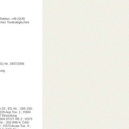
Telefon: +49 (0)30
sches Toxikologisches
EG) Nr. 1907/2006
ung.
 ; EG-Nr. : 265-150-
226 Asp.Tox. 1 ; H304
7 Einstufung
 H304 STOT RE 2 ; H373
Nr. : 202-849-4; CAS-
 ; H373 Acute Tox. 4 ;