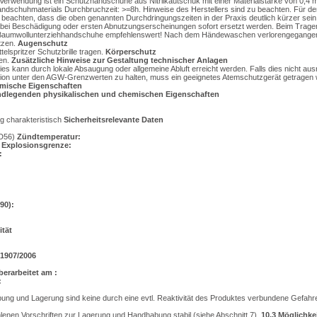
rwendung ist ein Schutzhandschuhe aus Nitrilkautschuk mit einer Materialstärke von 0,4 
ndschuhmaterials Durchbruchzeit: >=8h. Hinweise des Herstellers sind zu beachten. Für de
u beachten, dass die oben genannten Durchdringungszeiten in der Praxis deutlich kürzer sei
bei Beschädigung oder ersten Abnutzungserscheinungen sofort ersetzt werden. Beim Trage
aumwollunterziehhandschuhe empfehlenswert! Nach dem Händewaschen verlorengegangen
etzen.
Augenschutz
lspritzer Schutzbrille tragen.
Körperschutz
gen.
Zusätzliche Hinweise zur Gestaltung technischer Anlagen
es kann durch lokale Absaugung oder allgemeine Abluft erreicht werden. Falls dies nicht ausr
ion unter den AGW-Grenzwerten zu halten, muss ein geeignetes Atemschutzgerät getragen 
emische Eigenschaften
dlegenden physikalischen und chemischen Eigenschaften
 charakteristisch
Sicherheitsrelevante Daten
 D56)
Zündtemperatur:
 Explosionsgrenze:
:
90):
ität
1907/2006
berarbeitet am :
:
g und Lagerung sind keine durch eine evtl. Reaktivität des Produktes verbundene Gefahr
enen Vorschriften zur Lagerung und Handhabung stabil (siehe Abschnitt 7).
10.3
Möglichkei