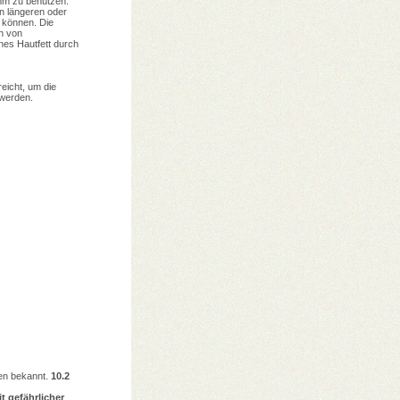
mm zu benutzen.
n längeren oder
n können. Die
n von
es Hautfett durch
eicht, um die
werden.
en bekannt.
10.2
t gefährlicher