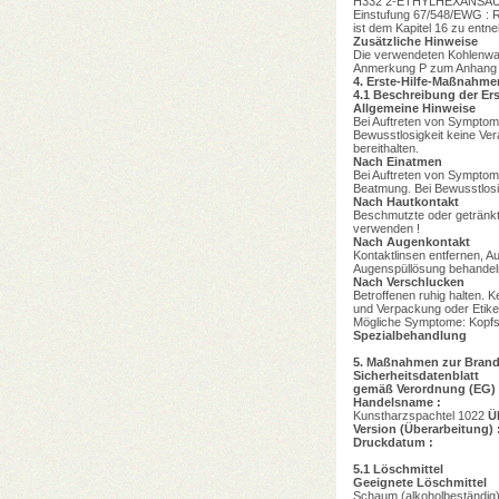
H332 2-ETHYLHEXANSÄURE,
Einstufung 67/548/EWG : R
ist dem Kapitel 16 zu entn
Zusätzliche Hinweise
Die verwendeten Kohlenwass
Anmerkung P zum Anhang V
4.
Erste-Hilfe-Maßnahme
4.1
Beschreibung der Er
Allgemeine Hinweise
Bei Auftreten von Symptomen
Bewusstlosigkeit keine Ver
bereithalten.
Nach Einatmen
Bei Auftreten von Symptome
Beatmung. Bei Bewusstlosig
Nach Hautkontakt
Beschmutzte oder getränkt
verwenden !
Nach Augenkontakt
Kontaktlinsen entfernen, A
Augenspüllösung behandeln
Nach Verschlucken
Betroffenen ruhig halten. K
und Verpackung oder Etike
Mögliche Symptome: Kopfsc
Spezialbehandlung
5.
Maßnahmen zur Bran
Sicherheitsdatenblatt
gemäß Verordnung (EG) 
Handelsname :
Kunstharzspachtel 1022
Ü
Version (Überarbeitung) 
Druckdatum :
5.1
Löschmittel
Geeignete Löschmittel
Schaum (alkoholbeständig)