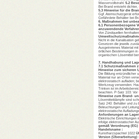
Wasservollstrahl.
5.2
Beso
Bei Brand entsteht dichte
5.3
Hinweise für die Br
Ggf. Atemschutzgerät erfor
Gefährdete Behälter bei Br
6.
Maßnahmen bei unbeab
6.1
Personenbezogene Vo
anzuwendende Verfahre
Von Zündquellen fernhalten
Umweltschutzmaßnahm
Nicht in die Kanalisation 
Gesetzen die jeweils zust
Ausgetretenes Material mit
örtlichen Bestimmungen in
organischen Lösemittel be
7.
Handhabung und Lag
7.1
Schutzmaßnahmen zu
Hinweise zum sicheren
Die Bildung entzündlicher
Material nur an Orten verw
elektrostatisch aufladen; 
Werkzeug verwenden. Haut-
Trinken ist im Arbeitsbere
beachten. P-Satz 103: Vor
Hinweise zum Brand- un
Lösemitteldämpfe sind sch
Satz 240: Behälter und zu 
Beleuchtungen und Leitun
elektrostatische Aufladunge
Anforderungen an Lager
Elektrische Einrichtungen
infolge elektrostatischer 
gemäß Verordnung (EG) 
Handelsname :
Kunstharzspachtel 1022
Ü
Version (Überarbeitung) 