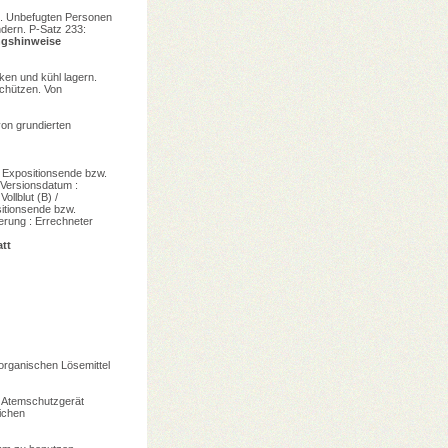
en. Unbefugten Personen
ndern. P-Satz 233:
gshinweise
ken und kühl lagern.
schützen. Von
on grundierten
/ Expositionsende bzw.
 Versionsdatum :
llblut (B) /
itionsende bzw.
rung : Errechneter
tt
organischen Lösemittel
 Atemschutzgerät
ichen