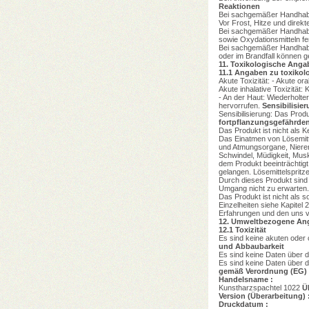
Reaktionen
Bei sachgemäßer Handhabu
Vor Frost, Hitze und direk
Bei sachgemäßer Handhabun
sowie Oxydationsmitteln f
Bei sachgemäßer Handhabu
oder im Brandfall können g
11.
Toxikologische Anga
11.1
Angaben zu toxikol
Akute Toxizität: - Akute o
Akute inhalative Toxizität
- An der Haut: Wiederholte
hervorrufen.
Sensibilisie
Sensibilisierung: Das Prod
fortpflanzungsgefährde
Das Produkt ist nicht als 
Das Einatmen von Lösemit
und Atmungsorgane, Nieren
Schwindel, Müdigkeit, Mus
dem Produkt beeinträchtigt
gelangen. Lösemittelsprit
Durch dieses Produkt sin
Umgang nicht zu erwarten
Das Produkt ist nicht als s
Einzelheiten siehe Kapit
Erfahrungen und den uns v
12.
Umweltbezogene An
12.1
Toxizität
Es sind keine akuten ode
und Abbaubarkeit
Es sind keine Daten über d
Es sind keine Daten über 
gemäß Verordnung (EG) 
Handelsname :
Kunstharzspachtel 1022
Ü
Version (Überarbeitung) 
Druckdatum :