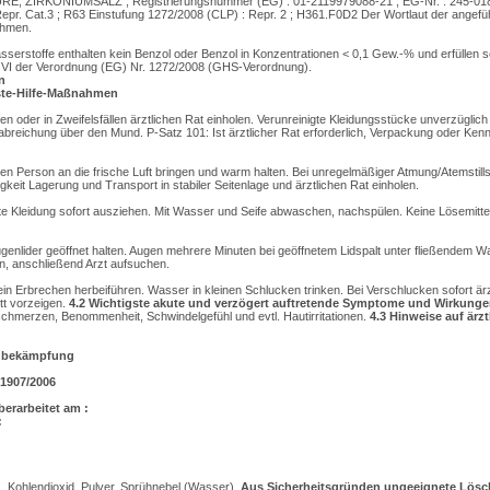
 ZIRKONIUMSALZ ; Registrierungsnummer (EG) : 01-2119979088-21 ; EG-Nr. : 245-018-
epr. Cat.3 ; R63 Einstufung 1272/2008 (CLP) : Repr. 2 ; H361.F0D2 Der Wortlaut der angef
ehmen.
erstoffe enthalten kein Benzol oder Benzol in Konzentrationen < 0,1 Gew.-% und erfüllen s
I der Verordnung (EG) Nr. 1272/2008 (GHS-Verordnung).
n
ste-Hilfe-Maßnahmen
 oder in Zweifelsfällen ärztlichen Rat einholen. Verunreinigte Kleidungsstücke unverzüglich 
abreichung über den Mund. P-Satz 101: Ist ärztlicher Rat erforderlich, Verpackung oder Ken
n Person an die frische Luft bringen und warm halten. Bei unregelmäßiger Atmung/Atemstills
keit Lagerung und Transport in stabiler Seitenlage und ärztlichen Rat einholen.
e Kleidung sofort ausziehen. Mit Wasser und Seife abwaschen, nachspülen. Keine Lösemitt
ugenlider geöffnet halten. Augen mehrere Minuten bei geöffnetem Lidspalt unter fließendem W
, anschließend Arzt aufsuchen.
ein Erbrechen herbeiführen. Wasser in kleinen Schlucken trinken. Bei Verschlucken sofort ärz
tt vorzeigen.
4.2
Wichtigste akute und verzögert auftretende Symptome und Wirkunge
hmerzen, Benommenheit, Schwindelgefühl und evtl. Hautirritationen.
4.3
Hinweise auf ärzt
dbekämpfung
1907/2006
berarbeitet am :
:
, Kohlendioxid, Pulver, Sprühnebel (Wasser).
Aus Sicherheitsgründen ungeeignete Lösc