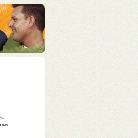
en,
r das