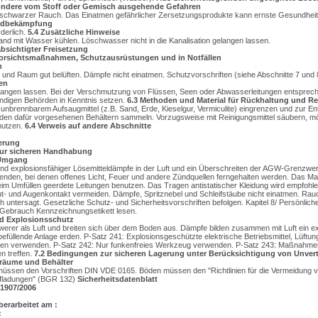
ndere vom Stoff oder Gemisch ausgehende Gefahren
r, schwarzer Rauch. Das Einatmen gefährlicher Zersetzungsprodukte kann ernste Gesundhe
andbekämpfung
derlich.
5.4
Zusätzliche Hinweise
and mit Wasser kühlen. Löschwasser nicht in die Kanalisation gelangen lassen.
sichtigter Freisetzung
rsichtsmaßnahmen, Schutzausrüstungen und in Notfällen
n
 und Raum gut belüften. Dämpfe nicht einatmen. Schutzvorschriften (siehe Abschnitte 7 und
en
gelangen lassen. Bei der Verschmutzung von Flüssen, Seen oder Abwasserleitungen entsprech
ändigen Behörden in Kenntnis setzen.
6.3
Methoden und Material für Rückhaltung und R
 unbrennbarem Aufsaugmittel (z.B. Sand, Erde, Kieselgur, Vermiculite) eingrenzen und zur E
 den dafür vorgesehenen Behältern sammeln. Vorzugsweise mit Reinigungsmittel säubern, mö
nutzen.
6.4
Verweis auf andere Abschnitte
erung
r sicheren Handhabung
 Umgang
 und explosionsfähiger Lösemitteldämpfe in der Luft und ein Überschreiten der AGW-Grenzwe
enden, bei denen offenes Licht, Feuer und andere Zündquellen ferngehalten werden. Das Mat
beim Umfüllen geerdete Leitungen benutzen. Das Tragen antistatischer Kleidung wird empfoh
 und Augenkontakt vermeiden. Dämpfe, Spritznebel und Schleifstäube nicht einatmen. Ra
ich untersagt. Gesetzliche Schutz- und Sicherheitsvorschriften befolgen. Kapitel 8/ Persönli
 Gebrauch Kennzeichnungsetikett lesen.
d Explosionsschutz
werer als Luft und breiten sich über dem Boden aus. Dämpfe bilden zusammen mit Luft ein e
befüllende Anlage erden. P-Satz 241: Explosionsgeschützte elektrische Betriebsmittel, Lüftu
gen verwenden. P-Satz 242: Nur funkenfreies Werkzeug verwenden. P-Satz 243: Maßnahme
n treffen.
7.2
Bedingungen zur sicheren Lagerung unter Berücksichtigung von Unvert
räume und Behälter
 müssen den Vorschriften DIN VDE 0165. Böden müssen den "Richtlinien für die Vermeidung
Aufladungen" (BGR 132)
Sicherheitsdatenblatt
1907/2006
berarbeitet am :
: