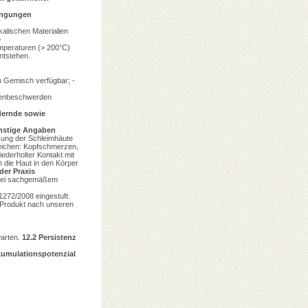
ingungen
alischen Materialien
e
mperaturen (> 200°C)
ntstehen.
um Gemisch verfügbar; -
Augenbeschwerden
dernde sowie
nstige Angaben
ung der Schleimhäute
eichen: Kopfschmerzen,
ederholter Kontakt mit
 die Haut in den Körper
der Praxis
 bei sachgemäßem
1272/2008 eingestuft.
Produkt nach unseren
arten.
12.2
Persistenz
umulationspotenzial