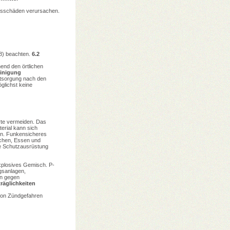
itsschäden verursachen.
 8) beachten.
6.2
end den örtlichen
einigung
ntsorgung nach den
glichst keine
rte vermeiden. Das
erial kann sich
len. Funkensicheres
uchen, Essen und
che Schutzausrüstung
xplosives Gemisch. P-
ngsanlagen,
n gegen
räglichkeiten
 von Zündgefahren