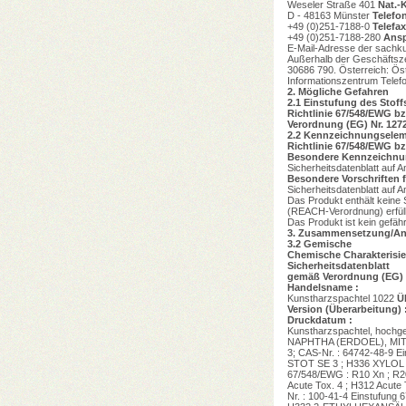
Weseler Straße 401
Nat.-
D - 48163 Münster
Telefon
+49 (0)251-7188-0
Telefax
+49 (0)251-7188-280
Ansp
E-Mail-Adresse der sachku
Außerhalb der Geschäftszei
30686 790. Österreich: Öst
Informationszentrum Telefo
2.
Mögliche Gefahren
2.1
Einstufung des Stof
Richtlinie 67/548/EWG b
Verordnung (EG) Nr. 127
2.2
Kennzeichnungselem
Richtlinie 67/548/EWG b
Besondere Kennzeichnu
Sicherheitsdatenblatt auf 
Besondere Vorschriften
Sicherheitsdatenblatt auf An
Das Produkt enthält keine 
(REACH-Verordnung) erfül
Das Produkt ist kein gefäh
3.
Zusammensetzung/Ang
3.2
Gemische
Chemische Charakterisi
Sicherheitsdatenblatt
gemäß Verordnung (EG) 
Handelsname :
Kunstharzspachtel 1022
Ü
Version (Überarbeitung) 
Druckdatum :
Kunstharzspachtel, hochgef
NAPHTHA (ERDOEL), MIT 
3; CAS-Nr. : 64742-48-9 E
STOT SE 3 ; H336 XYLOL ; 
67/548/EWG : R10 Xn ; R20
Acute Tox. 4 ; H312 Acute 
Nr. : 100-41-4 Einstufung 