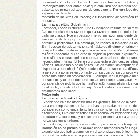
encarnado. Y es lo que Josette Lépine hace tan bien en el libro 
Paradojalmente podríamos decir que este libro nos interpela por 
palabras se tornan asi agentes de consciencia. Por otro lado de
experiencia de vida.
Maestría de las Artes en Psicología (Universidad de Montréal) 
somática.
La mirada de Eric Gubelmann
Formador, coach certificado, Eric Gubelmann resume en su test
"Un cuerpo tiene sus razones que la razón no conoce. todo el ti
bailarina clásica. Fue un descubrimiento, un favor, una fuente 
simbolismo del lenguaje corporal. Esta formación me marcó. Es di
percibir la pertinencia. Sin embargo, no resisto la tentación de co
En mi trabajo de asistente, tenía el hábito de dirigirme en prime
cuerpo los efectos de esta gimnasia intrapsíquica. Pero, ¿hemo
razón?Si hacemos el esfuerzo de dejarle la prioridad, exprimi
expresión es el testimonio de nuestras aspiraciones, de nuestro
necesidades íntimas. Él tiene su propia lectura de nuestras situa
irónicas, maliciosas o desdeñosas. Sin disminuir, sin amplificar, 
dispuesto a escucharlo? Qué puede indicarme sobre una dificult
la persona a ponerse en contacto con su cuerpo, su corazón y su 
sobre una situación problemática. El cuerpo usa un lenguaje metaf
consciencia y el reconocimiento de las emociones asociadas. El cu
consciencia de todo lo que la manifestación corporal significa to
Finalmente, sí, entendí el mensaje: "con la cabeza creemos ente
entendemos mas lejos".
Preámbulo
La mirada de Josette Lépine
Exponiendo en este modesto libro las grandes líneas de mi vida
nada en comparación con las pruebas soportadas por otros; de 
considerada como única, tanto la suya como la mía. Habiendo in
escuchadas, tuve que desafiar sin descanso las implacables leye
embellecer la existencia y de elevarnos por encima de la áspera 
horizontes encantadores.
Ex - bailarina, coreógrafa convertida en profesora, soy terapeu
inclinación no ha parado de crecer desde mi reconversión luego 
experiencia que había adquirido en el aprendizaje escénico, y lueg
corporal me autorizarían a proponer una práctica eficaz de la cu