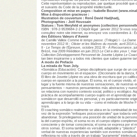
Cette représentation ou reproduction, par quelque procédé que ce
et suivants du Code de la propriété intellectuelle.
Composition et mise en pages : Isabelle Boutet (www.ninale
Mise à disposition gracieuse :
Illustration de couverture : René David Hadjhadj,
Photographies : Joël Houssain
Statues : Tom Meryfeld et anonymes (collection personnell
ISBN : 978-2-9539684-2-2 Dépôt légal : janvier 2012 Si vous souh
consultez notre site internet, ou envoyez vos coordonnées à : Éd
des Éditions Valeurs d'Avenir
de Camille Valleix
Comme le temps passe.
(Trilogie) I -
La Dame d
novembre 2012 III -
Olivier et les Maîtres du monde,
avril 2014
L
II -
Le Temps de l'Épreuve ,
octobre 2011 III -
À Recouvrance
,
ju
Brézé, mai 2009 Réédition en juin 2013
Le Ciel a des yeux !,
mar
Collection Développement Personnel
de Josette Lépine
Le Coach
tan bien inspirarme y a todos mis clientes que saben guiarme tan
A modo de Prefacio
La mirada de Yvan Joly.
«Somática (Educación): Campo disciplinario que surge de un conj
cuerpo en movimiento en el espacio». (Diccionario de la danza, 
El libro de Josette Lépine es una obra de escritura que yo calific
cuerpo en oposición a la psique. El soma, es el cuerpo vivido, el
lugar y la fuente misma de nuestras sensaciones, de nuestras e
pensamientos – nuestros pensamientos más abstractos y nuestra
se relaciona con nuestro contexto social, político y ecológico. 
práctica de acompañamiento cuerpo-sujeto en el aprendizaje de l
somático» que desarrolló es personal, y es particularmente origi
aprendizajes a lo largo de su vida – como el método de Moshe 
suya.
El coaching somático realmente se ubica en la continuidad de tod
vez de la expresión "enfoques psicocorporales" que todavía vehi
abandonar. Si privilegiamos una posición de unidad de la perso
la del cuerpo-espíritu, el soma no es el cuerpo-objeto complemen
consciente y de tomar consciencia; el soma se expresa por el mov
otros somas. El soma también es versátil, adaptable y "plástico" 
verbal de nuestras experiencias también son eventos somáticos 
reflexiona no sólo a través de un trabajo "puramente" intelectual