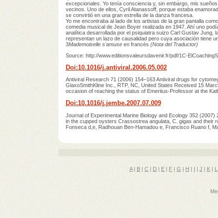
excepcionales. Yo tenía consciencia y, sin embargo, mis sueños
vecinos. Uno de ellos, Cyril Atanassoff, porque estaba enamora
se convirtió en una gran estrella de la danza francesa.
Yo me encontraba al lado de los artistas de la gran pantalla c
comedia musical de Jean Boyer realizada en 1947. Ahí uno podía v
analítica desarrollada por el psiquiatra suizo Carl Gustav Jung,
representan un lazo de causalidad pero cuya asociación tiene un 
3
Mademoiselle s'amuse
en francés
(Nota del Traductor)
Source: http://www.editionsvaleursdavenir.fr/pdf/1C-ElCoaching
Doi:10.1016/j.antiviral.2006.05.002
Antiviral Research 71 (2006) 154–163 Antiviral drugs for cytomega
GlaxoSmithKline Inc., RTP, NC, United States Received 15 Marc
occasion of reaching the status of Emeritus-Professor at the Ka
Doi:10.1016/j.jembe.2007.07.009
Journal of Experimental Marine Biology and Ecology 352 (2007) 226
in the cupped oysters Crassostrea angulata, C. gigas and their re
Fonseca d,e, Radhouan Ben-Hamadou e, Francisco Ruano f, Mari
A
|
B
|
C
|
D
|
E
|
F
|
G
|
H
|
I
|
J
|
K
|
L
Med