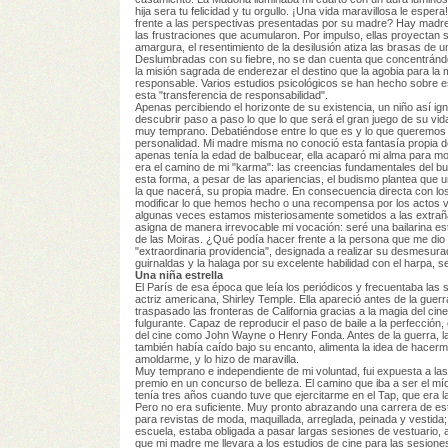
hija sera tu felicidad y tu orgullo. ¡Una vida maravillosa le espe
frente a las perspectivas presentadas por su madre? Hay madres
las frustraciones que acumularon. Por impulso, ellas proyectan 
amargura, el resentimiento de la desilusión atiza las brasas de un
Deslumbradas con su fiebre, no se dan cuenta que concentrándos
la misión sagrada de enderezar el destino que la agobia para la m
responsable. Varios estudios psicológicos se han hecho sobre e
esta "transferencia de responsabilidad".
Apenas percibiendo el horizonte de su existencia, un niño así ig
descubrir paso a paso lo que lo que será el gran juego de su vida,
muy temprano. Debatiéndose entre lo que es y lo que queremos q
personalidad. Mi madre misma no conoció esta fantasía propia de
apenas tenía la edad de balbucear, ella acaparó mi alma para mo
era el camino de mi "karma": las creencias fundamentales del 
esta forma, a pesar de las apariencias, el budismo plantea que un
la que nacerá, su propia madre. En consecuencia directa con lo
modificar lo que hemos hecho o una recompensa por los actos vi
algunas veces estamos misteriosamente sometidos a las extraña
asigna de manera irrevocable mi vocación: seré una bailarina est
de las Moiras. ¿Qué podía hacer frente a la persona que me dio
"extraordinaria providencia", designada a realizar su desmesura
guirnaldas y la halaga por su excelente habilidad con el harpa, se
Una niña estrella
El París de esa época que leía los periódicos y frecuentaba la
actriz americana, Shirley Temple. Ella apareció antes de la guer
traspasado las fronteras de California gracias a la magia del cin
fulgurante. Capaz de reproducir el paso de baile a la perfección
del cine como John Wayne o Henry Fonda. Antes de la guerra, la
también había caído bajo su encanto, alimenta la idea de hacerm
amoldarme, y lo hizo de maravilla.
Muy temprano e independiente de mi voluntad, fui expuesta a la
premio en un concurso de belleza. El camino que iba a ser el m
tenía tres años cuando tuve que ejercitarme en el Tap, que era l
Pero no era suficiente. Muy pronto abrazando una carrera de est
para revistas de moda, maquillada, arreglada, peinada y vestida
escuela, estaba obligada a pasar largas sesiones de vestuario, a
que mi madre me llevara a los estudios de cine para las sesion