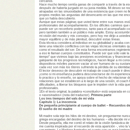
cercanos.
Hace mucho tiempo sentía ganas de compartir a través de la escr
después de haberla juzgado en su justa medida. Mi deseo se re
atrapadas en las sinuosidades de una existencia que creen no 
propios medios las angustias del desencanto en las que me encon
que yo había descubierto.
Aunque que estas páginas que usted tiene entre sus manos están 
profesionales del acompañamiento. En los difíciles caminos que
puede ser un reconforto poderoso, tanto para el acompañado co
pero también también a un público más amplio. Estoy acostumbrad
mi visión del mundo y mis consejos, pero hoy me dirijo a ustede
mayor equilibrio y de más plenitud, descubrir estas líneas.
Esta técnica considera al individuo en su globalidad y acaba con 
tiene una relación conflictiva con las viejas técnicas orientale
como el resultado del ser. De esta forma encontramos regimient
a eso le llaman cuerpos constituidos. Puede ser que sólo vale la p
tiempo" que vivimos bajo las presiones económicas y financieras
galopante de los progresos tecnológicos, hacen llegar a mi cons
dispositivos móviles parecen vaciar al ser humano de su sustan
cada vez son más los títeres sufriendo la pérdida de su identidad
El lector deseoso de descubrir mi trabajo de coach puede ir dire
¡como si mi enseñanza pudiera desconectarse de mi experiencia 
lo practico y lo enseño, se apoya sobre el hecho de relacionar 
relaciones que se establecen a lo largo de una sesión, el coach
dificultades, a liberar los bloqueos que le impiden vivir la vida 
profesionales.
1En el texto original, la palabra «constitués» está separada en 
o «asesinados» (nota del traductor).
Primera parte
Los tres tiempos del vals de mi vida
Capitulo 1: La inocencia
De pequeña principiante al cuerpo de ballet – Recuerdos de 
El sueño de mi madre
Mi madre sola teje los hilos de mi destino, sin preguntarme nun
griega encargadas del destino de los humanos – ella decide mi vi
Desde pequeña, ella me contó el relato de la visión fantástica de
me cuenta inspirada por el recuerdo de esta aparición -, vino la 
casamiento. La Madona iluminaba mi cuarto con un aura luminoso